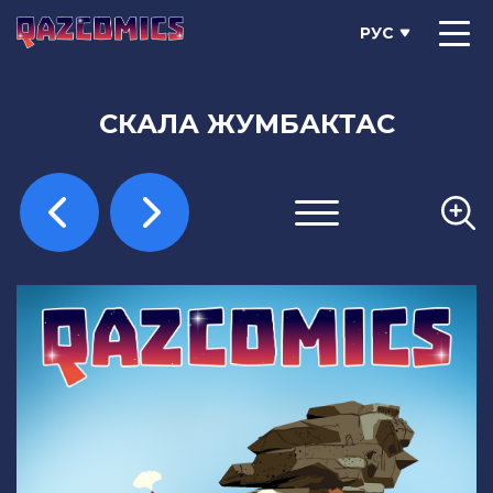
РУС
СКАЛА ЖУМБАКТАС
Страница 1
Страница 2
Страница 3
Страница 4
Страница 5
Страница 6
Страница 7
Страница 8