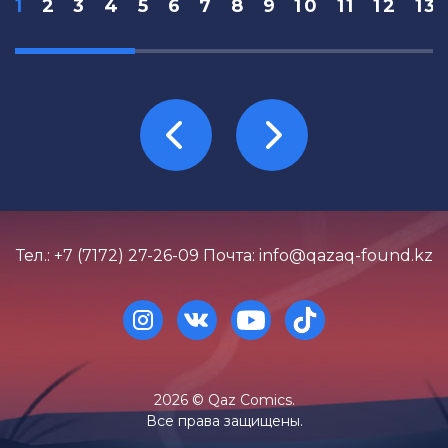
1
2
3
4
5
6
7
8
9
10
11
12
13
Тел.:
+7 (7172) 27-26-09
Почта:
info@qazaq-found.kz
2026 © Qaz Comics.
Все права защищены.