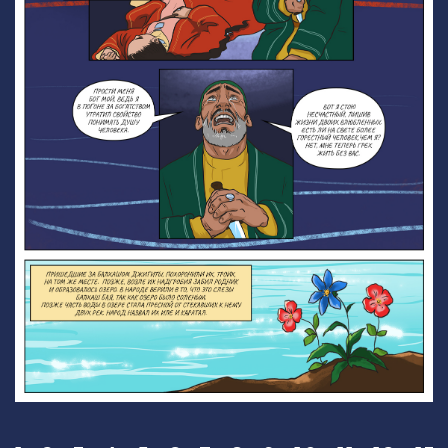
Страница 9
Страница 10
Страница 11
Страница 12
Страница 13
Страница 14
Страница 15
Страница 16
Страница 17
Страница 18
Страница 19