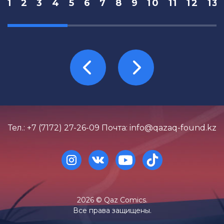
1
2
3
4
5
6
7
8
9
10
11
12
13
Тел.:
+7 (7172) 27-26-09
Почта:
info@qazaq-found.kz
2026 © Qaz Comics.
Все права защищены.