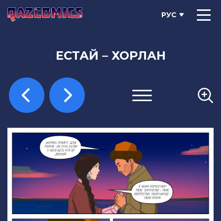
РУС
ЕСТАЙ – ХОРЛАН
Страница 1
Страница 2
Страница 3
Страница 4
Страница 5
Страница 6
Страница 7
Страница 8