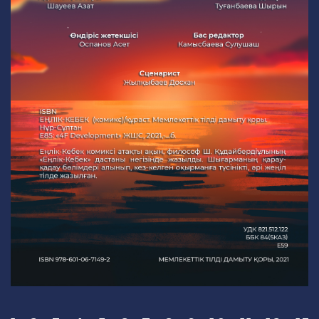
Страница 9
Страница 10
Страница 11
Страница 12
Страница 13
Страница 14
Страница 15
Страница 16
Страница 17
Страница 18