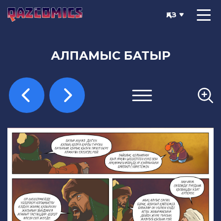
ҚАЗ
АЛПАМЫС БАТЫР
Страница 1
Страница 2
Страница 3
Страница 4
Страница 5
Страница 6
Страница 7
Страница 8