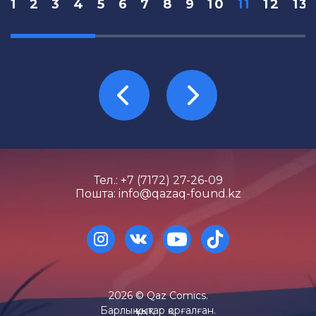
1
2
3
4
5
6
7
8
9
10
11
12
13
Тел.:
+7 (7172) 27-26-09
Пошта:
info@qazaq-found.kz
2026 © Qaz Comics.
Барлық құқықтар қорғалған.