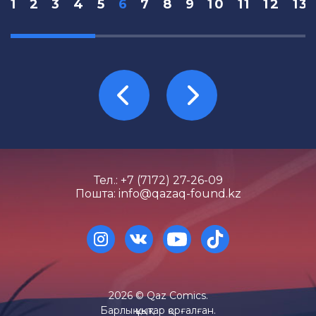
1
2
3
4
5
6
7
8
9
10
11
12
13
Тел.:
+7 (7172) 27-26-09
Пошта:
info@qazaq-found.kz
2026 © Qaz Comics.
Барлық құқықтар қорғалған.