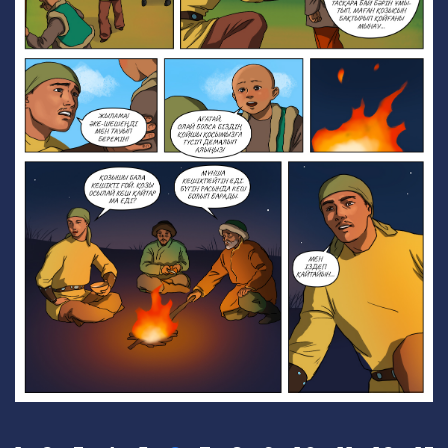
Страница 9
Страница 10
Страница 11
Страница 12
Страница 13
Страница 14
Страница 15
Страница 16
Страница 17
Страница 18
Страница 19