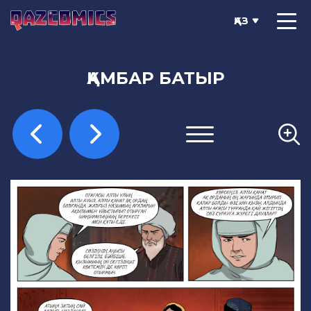
ҚАЗ
ҚАМБАР БАТЫР
Страница 1
Страница 2
Страница 3
Страница 4
Страница 5
Страница 6
Страница 7
Страница 8