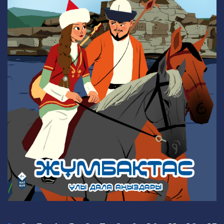
Страница 9
Страница 10
Страница 11
Страница 12
Страница 13
Страница 14
Страница 15
Страница 16
Страница 17
Страница 18